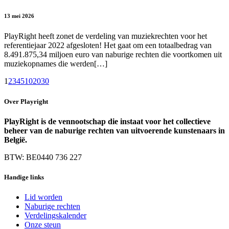
13 mei 2026
PlayRight heeft zonet de verdeling van muziekrechten voor het
referentiejaar 2022 afgesloten! Het gaat om een totaalbedrag van
8.491.875,34 miljoen euro van naburige rechten die voortkomen uit
muziekopnames die werden[…]
1
2
3
4
5
10
20
30
Over Playright
PlayRight is de vennootschap die instaat voor het collectieve
beheer van de naburige rechten van uitvoerende kunstenaars in
België.
BTW: BE0440 736 227
Handige links
Lid worden
Naburige rechten
Verdelingskalender
Onze steun