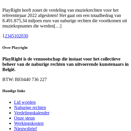
PlayRight heeft zonet de verdeling van muziekrechten voor het
referentiejaar 2022 afgesloten! Het gaat om een totaalbedrag van
8.491.875,34 miljoen euro van naburige rechten die voortkomen uit
muziekopnames die werden[…]
1
2
3
4
5
10
20
30
Over Playright
PlayRight is de vennootschap die instaat voor het collectieve
beheer van de naburige rechten van uitvoerende kunstenaars in
België.
BTW: BE0440 736 227
Handige links
Lid worden
Naburige rechten
Verdelingskalender
Onze steun
Werkingskosten
Nieuwsbrief