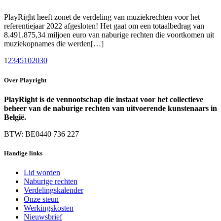
PlayRight heeft zonet de verdeling van muziekrechten voor het
referentiejaar 2022 afgesloten! Het gaat om een totaalbedrag van
8.491.875,34 miljoen euro van naburige rechten die voortkomen uit
muziekopnames die werden[…]
1
2
3
4
5
10
20
30
Over Playright
PlayRight is de vennootschap die instaat voor het collectieve
beheer van de naburige rechten van uitvoerende kunstenaars in
België.
BTW: BE0440 736 227
Handige links
Lid worden
Naburige rechten
Verdelingskalender
Onze steun
Werkingskosten
Nieuwsbrief