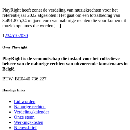
PlayRight heeft zonet de verdeling van muziekrechten voor het
referentiejaar 2022 afgesloten! Het gaat om een totaalbedrag van
8.491.875,34 miljoen euro van naburige rechten die voortkomen uit
muziekopnames die werden[…]
1
2
3
4
5
10
20
30
Over Playright
PlayRight is de vennootschap die instaat voor het collectieve
beheer van de naburige rechten van uitvoerende kunstenaars in
België.
BTW: BE0440 736 227
Handige links
Lid worden
Naburige rechten
Verdelingskalender
Onze steun
Werkingskosten
Nieuwsbrief