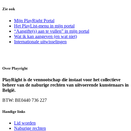
Zie ook
Mijn PlayRight Portal
Het PlayList-menu in mijn portal
“Aangifte(s) aan te vullen” in mijn portal
Wat ik kan aangeven (en wat niet)
Internationale uitwisselingen
Over Playright
PlayRight is de vennootschap die instaat voor het collectieve
beheer van de naburige rechten van uitvoerende kunstenaars in
België.
BTW: BE0440 736 227
Handige links
Lid worden
Naburige rechten