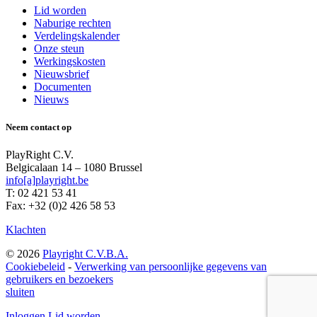
Lid worden
Naburige rechten
Verdelingskalender
Onze steun
Werkingskosten
Nieuwsbrief
Documenten
Nieuws
Neem contact op
PlayRight C.V.
Belgicalaan 14 – 1080 Brussel
info[a]playright.be
T: 02 421 53 41
Fax: +32 (0)2 426 58 53
Klachten
© 2026
Playright C.V.B.A.
Cookiebeleid
-
Verwerking van persoonlijke gegevens van
gebruikers en bezoekers
sluiten
Inloggen
Lid worden