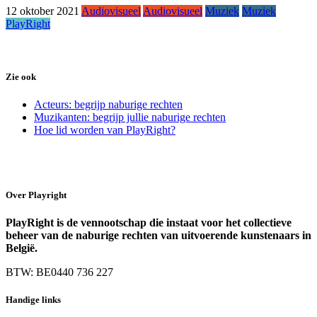
12 oktober 2021
Audiovisueel
Audiovisueel
Muziek
Muziek
PlayRight
Zie ook
Acteurs: begrijp naburige rechten
Muzikanten: begrijp jullie naburige rechten
Hoe lid worden van PlayRight?
Over Playright
PlayRight is de vennootschap die instaat voor het collectieve
beheer van de naburige rechten van uitvoerende kunstenaars in
België.
BTW: BE0440 736 227
Handige links